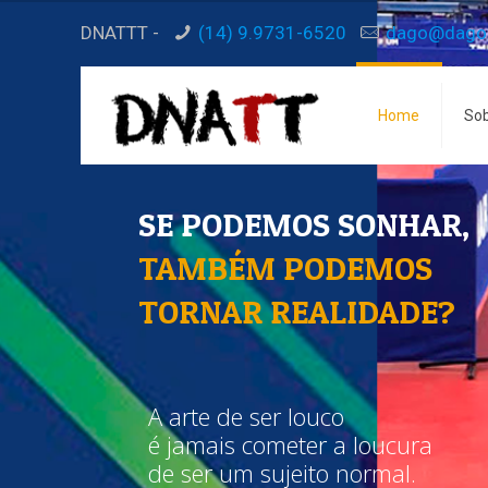
DNATTT -
(14) 9.9731-6520
dago@dagob
Home
So
SE PODEMOS SONHAR,
TAMBÉM PODEMOS
TORNAR REALIDADE?
A arte de ser louco
é jamais cometer a loucura
de ser um sujeito normal.